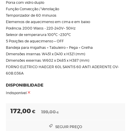
Porta com vidro duplo
Função Convecção / Ventilação
Temporizador de 60 minutos
Elementos de aquecimento em cima e em baixo
Potência: 2000 Watts - 220-240V~ 50Hz
Seletor de temperarura 100ºC ~230ºC
5 Posições de aquecimento + OFF
Bandeja para migalhas + Tabuleiro + Pega + Grelha
Dimensões internas: W451 x D410 x H321 (mm)
Dimensões externas: W602 x D485 x H387 (mm)
FORNO ELETRICO HAEGER 60L SANTIS 60 ANTI ADERENTE OV-
60B.036A
DISPONIBILIDADE
Indisponível
172,00
€
199,00
€
SEGUIR PREÇO