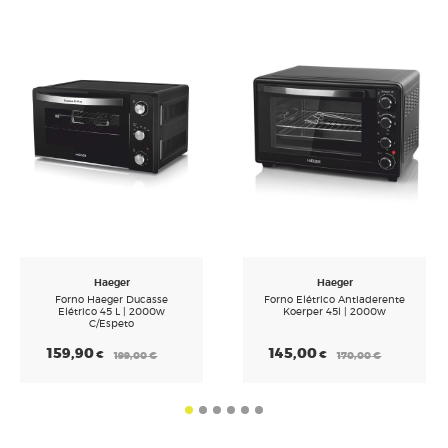
Haeger
Haeger
Forno Elétrico Antiaderente
Forno Eletrico 60l
Koerper 45l | 2000w
145,00
159,90
€
€
170,00
€
199,00
€