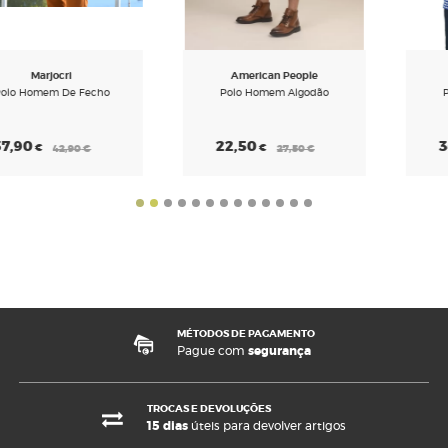
American People
Dario Beltran
Polo Homem Algodão
Polo Homem Algodão
22,50
34,50
€
€
27,50
€
39,50
€
MÉTODOS DE PAGAMENTO
Pague com
segurança
TROCAS E DEVOLUÇÕES
15 dias
úteis para devolver artigos