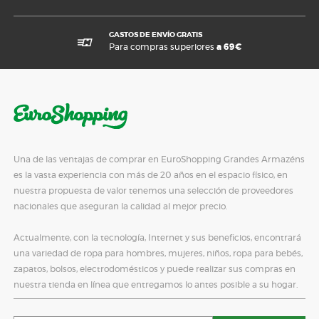
CALÇADOS
GASTOS DE ENVÍO GRATIS
Para compras superiores
a 69€
Una de las ventajas de comprar en EuroShopping Grandes Armazéns
es la vasta experiencia con más de 20 años en el espacio físico, en
nuestra propuesta de valor tenemos una selección de proveedores
nacionales que aseguran la calidad al mejor precio.
Actualmente, con la tecnología, Internet y sus beneficios, encontrará
una variedad de ropa para hombres, mujeres, niños, ropa para bebés,
zapatos, bolsos, electrodomésticos y puede realizar sus compras en
nuestra tienda en línea que entregamos lo antes posible a su hogar.