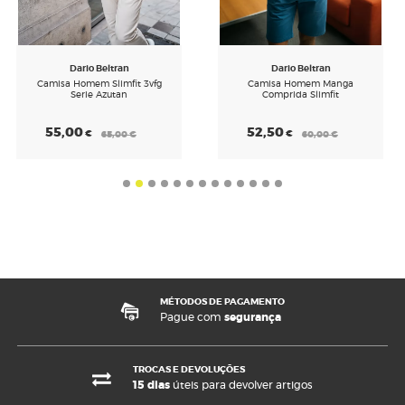
Dario Beltran
Dario Beltran
Camisa Homem Slimfit 3vfg
Camisa Homem Manga
Serie Azutan
Comprida Slimfit
55,00
52,50
€
€
65,00
€
60,00
€
MÉTODOS DE PAGAMENTO
Pague com
segurança
TROCAS E DEVOLUÇÕES
15 dias
úteis para devolver artigos